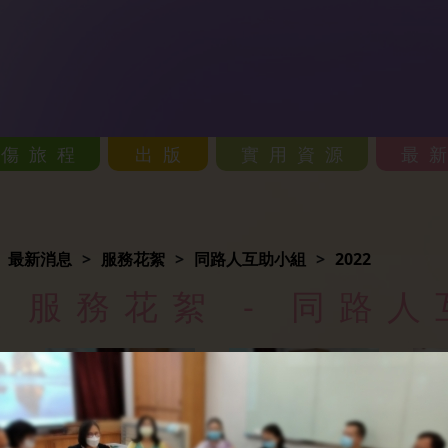
哀傷旅程
出版
實用資源
最
最新消息
服務花絮
同路人互助小組
2022
服務花絮 -
同路人