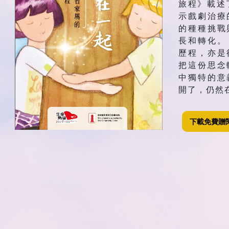
旅程》載述
示戲劇治療
的種種挑戰
長和轉化。
歷程，亦是
把這份思念
中獨特的意
開了，仍然
下載免費贈