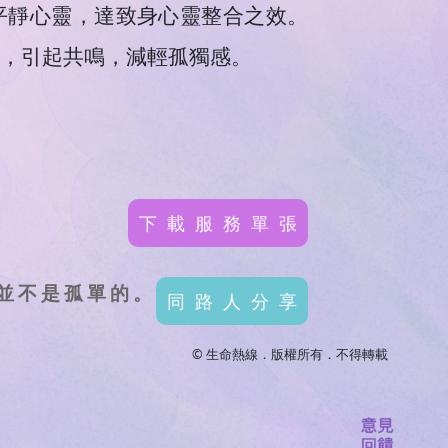
平靜心靈，達致身心靈整合之效。
，引起共鳴，減輕孤獨感。
下載服務單張
並不是孤單的。
同路人分享
© 生命熱線．版權所有．不得轉載