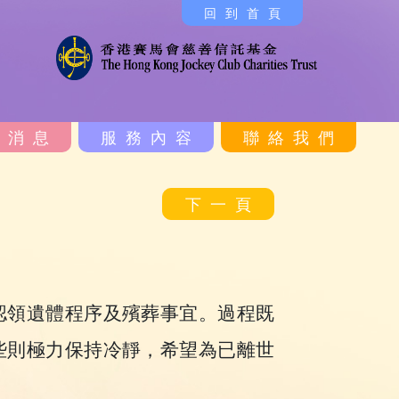
回到首頁
新消息
服務內容
聯絡我們
下一頁
認領遺體程序及殯葬事宜。過程既
些則極力保持冷靜，希望為已離世