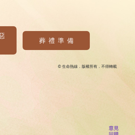
惡
葬禮準備
© 生命熱線．版權所有．不得轉載