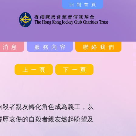
回到首頁
新消息
服務內容
聯絡我們
上一頁
下一頁
自殺者親友轉化角色成為義工，以
經歷哀傷的自殺者親友燃起盼望及