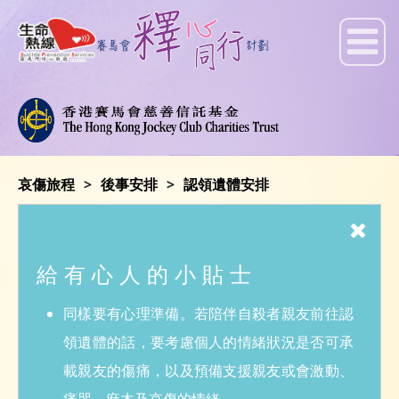
哀傷旅程
後事安排
認領遺體安排
認領遺體安排
若至親於抵達醫院或之前離世，於一般情況下，
給有心人的小貼士
自殺者親友須約同負責處理已離世至親的個案之
同樣要有心理準備。若陪伴自殺者親友前往認
警務人員，前往公眾殮房認領遺體。屆時，親友
領遺體的話，要考慮個人的情緒狀況是否可承
須按照約定時間及帶備指定文件前往。
載親友的傷痛，以及預備支援親友或會激動、