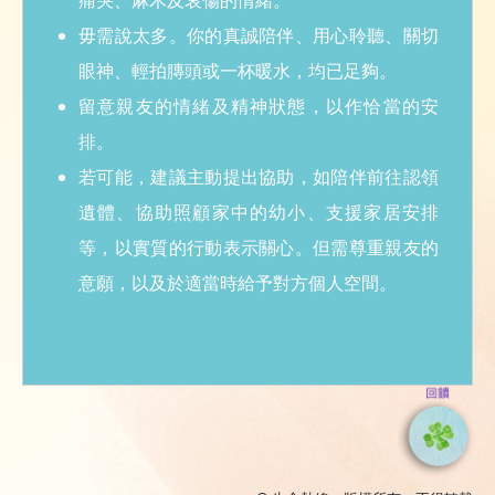
痛哭、麻木及哀傷的情緒。
毋需說太多。你的真誠陪伴、用心聆聽、關切
小貼士：
眼神、輕拍膞頭或一杯暖水，均已足夠。
給自殺者親友
留意親友的情緒及精神狀態，以作恰當的安
排。
若可能，建議主動提出協助，如陪伴前往認領
小貼士：
遺體、協助照顧家中的幼小、支援家居安排
給有心人
等，以實質的行動表示關心。但需尊重親友的
意願，以及於適當時給予對方個人空間。
上一頁
下一頁