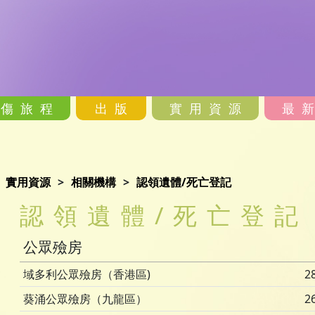
哀傷旅程
出版
實用資源
最
實用資源
相關機構
認領遺體/死亡登記
認領遺體/死亡登記
公眾殮房
域多利公眾殮房（香港區)
2
葵涌公眾殮房（九龍區）
2