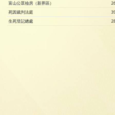
富山公眾殮房（新界區）
2
死因裁判法庭
3
生死登記總處
2