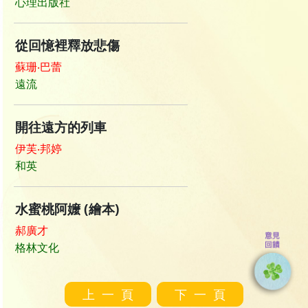
心理出版社
從回憶裡釋放悲傷
蘇珊‧巴蕾
遠流
開往遠方的列車
伊芙‧邦婷
和英
水蜜桃阿嬤 (繪本)
郝廣才
格林文化
上一頁
下一頁